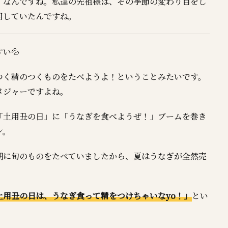
」なんですね。私達の先祖様は、その季節の変わり目をし
用していたんですね。
い💦
つく精のつくものをたべようよ！ということみたいです。
メジャーですよね。
「土用丑の日」に「うなぎを食べようぜ！」ブームを巻き
ン。
期に旬のものをたべていましたから、夏はうなぎが全然売
土用丑の日は、うなぎ食って精をつけちゃいなyo！」
とい