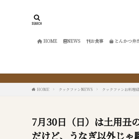
HOME
NEWS
お食事
とんかつ弁
『サクッと楽ちん冷凍と
HOME
クックファンNEWS
クックファンお料理
7月30日（日）は土用丑
だけど、うなぎ以外じゃ