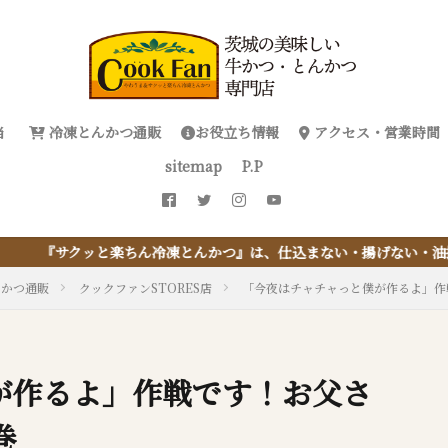
当
冷凍とんかつ通販
お役立ち情報
アクセス・営業時間
sitemap
P.P
ん冷凍とんかつ』は、仕込まない・揚げない・油捨てない。おうちで『と
んかつ通販
クックファンSTORES店
「今夜はチャチャっと僕が作るよ」作
が作るよ」作戦です！お父さ
巻