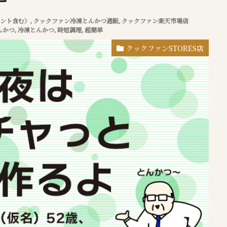
ント含む）
,
クックファン冷凍とんかつ通販
,
クックファン楽天市場店
んかつ
,
冷凍とんかつ
,
時短調理
,
超簡単
クックファンSTORES店