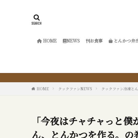
HOME
NEWS
お食事
とんかつ弁
『サクッと楽ち
HOME
クックファンNEWS
クックファン冷凍と
「今夜はチャチャっと僕
ん、とんかつを作る。の