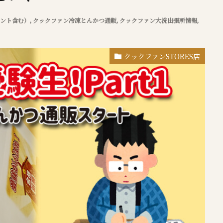
ント含む）
,
クックファン冷凍とんかつ通販
,
クックファン大洗出張所情報
,
クックファンSTORES店