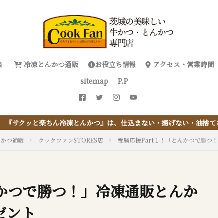
当
冷凍とんかつ通販
お役立ち情報
アクセス・営業時間
sitemap
P.P
かつ』は、仕込まない・揚げない・油捨てない。おうちで『とんかつ』
んかつ通販
クックファンSTORES店
受験応援Part１！「とんかつで勝
んかつで勝つ！」冷凍通販とんか
ゼント