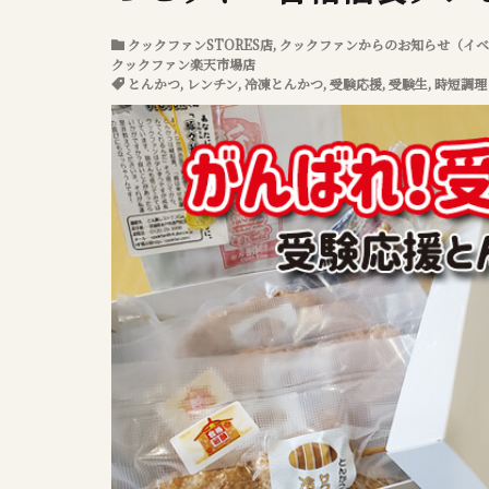
クックファンSTORES店
,
クックファンからのお知らせ（イベ
クックファン楽天市場店
とんかつ
,
レンチン
,
冷凍とんかつ
,
受験応援
,
受験生
,
時短調理