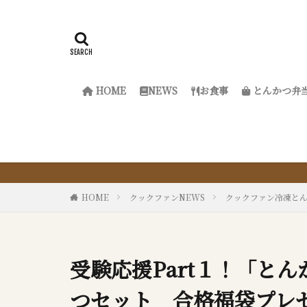
HOME
NEWS
お食事
とんかつ弁
『サクッと楽ちん冷凍とん
HOME
クックファンNEWS
クックファン冷凍と
受験応援Part１！「と
つセット 合格福袋プレ