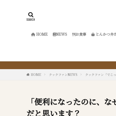
HOME
NEWS
お食事
とんかつ弁
『サクッと楽ちん冷凍
HOME
クックファンNEWS
クックファン「でこ
「便利になったのに、な
だと思います？