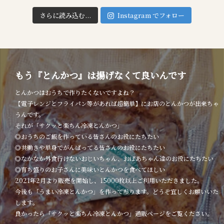
さらに読み込む...
Instagram でフォロー
もう『とんかつ』は揚げなくて良いんです
とんかつはおうちで作りたくないですよね？
【電子レンジとフライパン等があれば超簡単】にお店のとんかつが出来ちゃ
うんです。
それが「サクッと楽ちん冷凍とんかつ」
◎おうちのご飯を作っている皆さんのお役にたちたい
◎共働きや単身でがんばってる皆さんのお役にたちたい
◎なかなか外食行けないおじいちゃん、おばあちゃん達のお役にたちたい
◎育ち盛りのお子さんに美味いとんかつを食べてほしい
2021年2月より販売を開始し、15000枚以上ご利用いただきました。
今後も「うまい冷凍とんかつ」を作って参ります。どうぞ宜しくお願いいた
します。
良かったら「サクッと楽ちん冷凍とんかつ」通販ページをご覧ください。