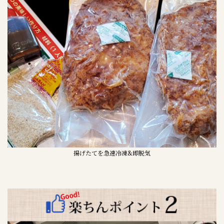
揚げたてを急速冷凍&即脱気