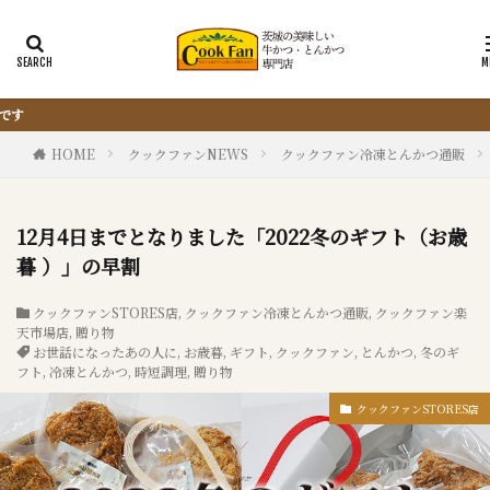
『サクッと楽ちん冷凍とんかつ』は、
HOME
クックファンNEWS
クックファン冷凍とんかつ通販
12月4日までとなりました「2022冬のギフト（お歳
暮 ）」の早割
クックファンSTORES店
,
クックファン冷凍とんかつ通販
,
クックファン楽
天市場店
,
贈り物
お世話になったあの人に
,
お歳暮
,
ギフト
,
クックファン
,
とんかつ
,
冬のギ
フト
,
冷凍とんかつ
,
時短調理
,
贈り物
クックファンSTORES店