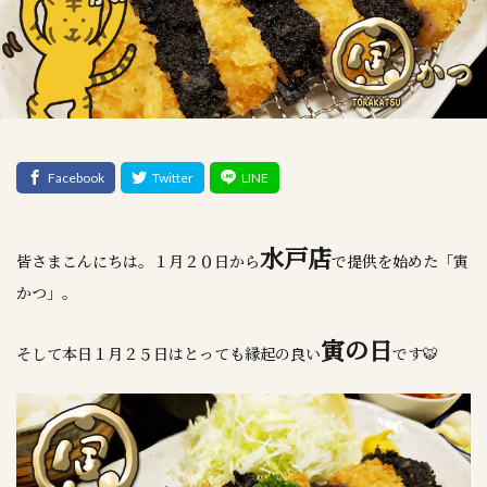
水戸店
皆さまこんにちは。１月２０日から
で提供を始めた「寅
かつ」。
寅の日
そして本日１月２５日はとっても縁起の良い
です🐯