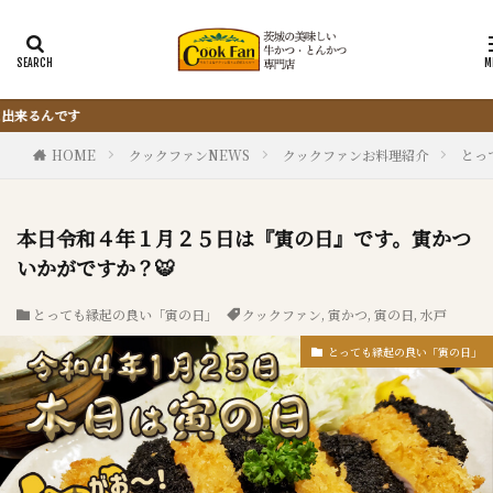
『サクッと楽ちん冷凍とんかつ』は、仕込ま
HOME
クックファンNEWS
クックファンお料理紹介
とっ
本日令和４年１月２５日は『寅の日』です。寅かつ
いかがですか？🐯
とっても縁起の良い「寅の日」
クックファン
,
寅かつ
,
寅の日
,
水戸
とっても縁起の良い「寅の日」