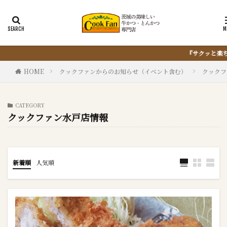
『サクッと楽ちん冷凍とんかつ』は、仕込まない・揚げない・油捨
HOME
クックファンからのお知らせ（イベント含む）
クックフ
CATEGORY
クックファン水戸店情報
新着順
人気順