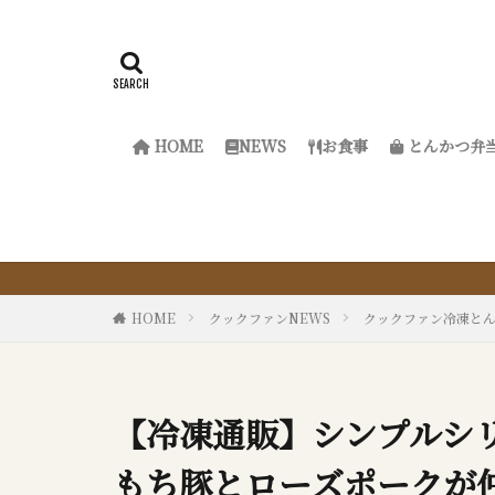
HOME
NEWS
お食事
とんかつ弁
『サクッと楽ちん
HOME
クックファンNEWS
クックファン冷凍と
【冷凍通販】シンプルシ
もち豚とローズポークが仲