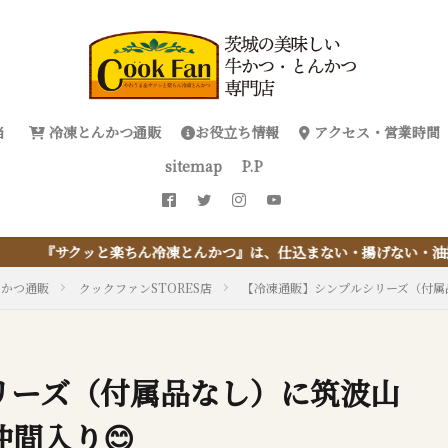
当
冷凍とんかつ通販
お役立ち情報
アクセス・営業時間
sitemap
P.P
冷凍とんかつ』は、仕込まない・揚げない・油捨てない。おうちで『と
んかつ通販
クックファンSTORES店
【冷凍通販】シンプルシリーズ（付属
リーズ（付属品なし）に筑波山
間入り😊