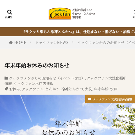
まない・揚げない・油捨てない。おうちで『とんかつ』は簡単に出来るんです
HOME
クックファンNEWS
クックファンからのお知らせ（イ
年末年始お休みのお知らせ
クックファンからのお知らせ（イベント含む）
,
クックファン大洗出張所
情報
,
クックファン水戸店情報
お休み
,
クックファン
,
とんかつ
,
冷凍とんかつ
,
大洗
,
年末年始
,
水戸
クックファン大洗出張所情報