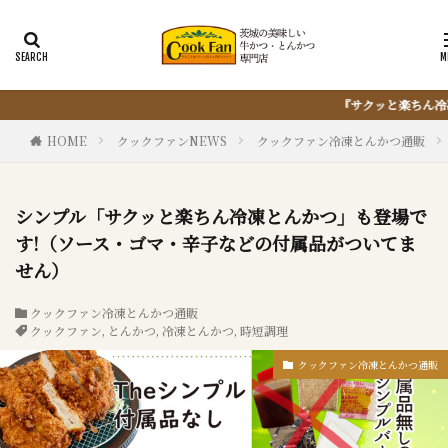
『サクッと楽ちん冷凍とんかつ』は、仕込まない・揚げない
HOME
クックファンNEWS
クックファン冷凍とんかつ通販
シンプル「サクッと楽ちん冷凍とんかつ」も登場で
す!（ソース・ゴマ・辛子などの付属品がついてま
せん）
クックファン冷凍とんかつ通販
クックファン
,
とんかつ
,
冷凍とんかつ
,
時短調理
クックファン冷凍とんかつ通販