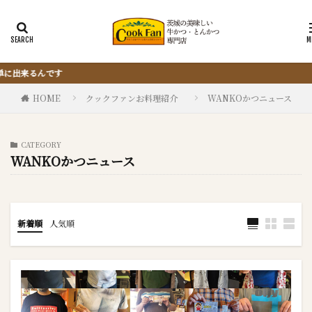
『サクッと楽ちん冷凍とんかつ』は、
HOME
クックファンお料理紹介
WANKOかつニュース
CATEGORY
WANKOかつニュース
新着順
人気順