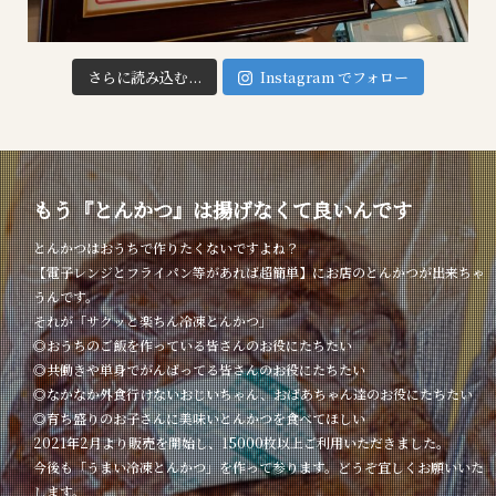
さらに読み込む...
Instagram でフォロー
もう『とんかつ』は揚げなくて良いんです
とんかつはおうちで作りたくないですよね？
【電子レンジとフライパン等があれば超簡単】にお店のとんかつが出来ちゃ
うんです。
それが「サクッと楽ちん冷凍とんかつ」
◎おうちのご飯を作っている皆さんのお役にたちたい
◎共働きや単身でがんばってる皆さんのお役にたちたい
◎なかなか外食行けないおじいちゃん、おばあちゃん達のお役にたちたい
◎育ち盛りのお子さんに美味いとんかつを食べてほしい
2021年2月より販売を開始し、15000枚以上ご利用いただきました。
今後も「うまい冷凍とんかつ」を作って参ります。どうぞ宜しくお願いいた
します。