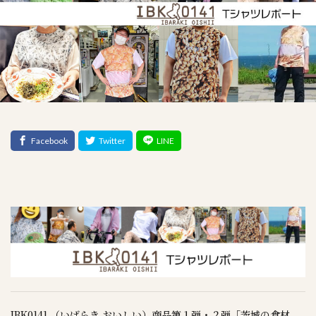
IBK0141 （いばらき おいしい）商品第１弾・２弾「茨城の食材