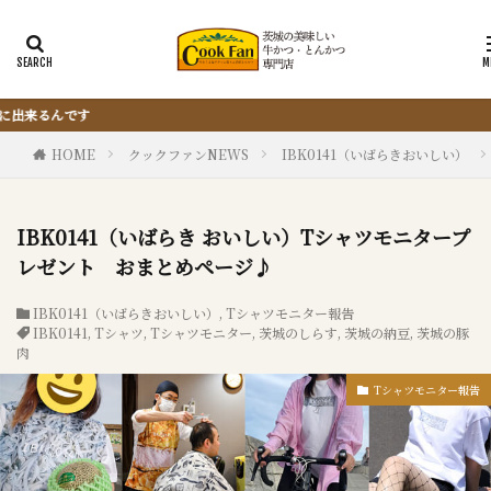
『サクッと楽ちん冷凍とんかつ』は、仕
HOME
クックファンNEWS
IBK0141（いばらきおいしい）
IBK0141（いばらき おいしい）Tシャツモニタープ
レゼント おまとめページ♪
IBK0141（いばらきおいしい）
,
Tシャツモニター報告
IBK0141
,
Tシャツ
,
Tシャツモニター
,
茨城のしらす
,
茨城の納豆
,
茨城の豚
肉
Tシャツモニター報告