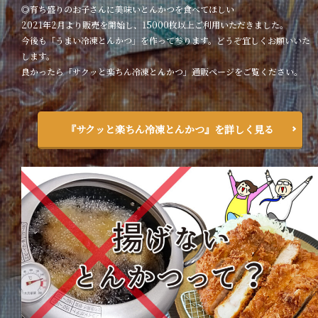
◎育ち盛りのお子さんに美味いとんかつを食べてほしい
2021年2月より販売を開始し、15000枚以上ご利用いただきました。
今後も「うまい冷凍とんかつ」を作って参ります。どうぞ宜しくお願いいた
します。
良かったら「サクッと楽ちん冷凍とんかつ」通販ページをご覧ください。
『サクッと楽ちん冷凍とんかつ』を詳しく見る