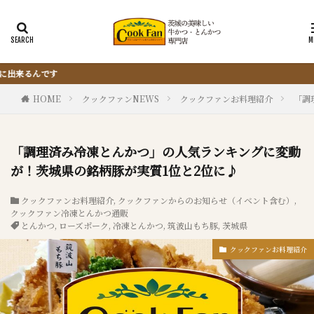
『サクッと楽ちん冷凍とんかつ』は、仕込
HOME
クックファンNEWS
クックファンお料理紹介
「調
「調理済み冷凍とんかつ」の人気ランキングに変動
が！茨城県の銘柄豚が実質1位と2位に♪
クックファンお料理紹介
,
クックファンからのお知らせ（イベント含む）
,
クックファン冷凍とんかつ通販
とんかつ
,
ローズポーク
,
冷凍とんかつ
,
筑波山もち豚
,
茨城県
クックファンお料理紹介