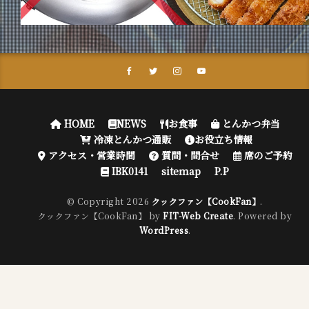
HOME
NEWS
お食事
とんかつ弁当
冷凍とんかつ通販
お役立ち情報
アクセス・営業時間
質問・問合せ
席のご予約
IBK0141
sitemap
P.P
© Copyright 2026
クックファン【CookFan】
.
クックファン【CookFan】 by
FIT-Web Create
. Powered by
WordPress
.