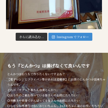
さらに読み込む...
Instagram でフォロー
もう『とんかつ』は揚げなくて良いんです
とんかつはおうちで作りたくないですよね？
【電子レンジとフライパン等があれば超簡単】にお店のとんかつが出来ちゃ
うんです。
それが「サクッと楽ちん冷凍とんかつ」
◎おうちのご飯を作っている皆さんのお役にたちたい
◎共働きや単身でがんばってる皆さんのお役にたちたい
◎なかなか外食行けないおじいちゃん、おばあちゃん達のお役にたちたい