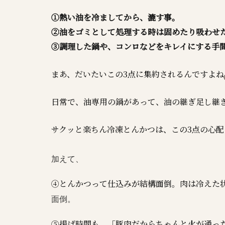
①熱い油を冷ましてから、漉す事。
②油をゴミとして処理する時は固めたり吸わせ
③調理した鍋や、コンロなどをキレイにする手
まあ、だいたいこの3点に集約されるんですよね
日常で、油専用の鍋があって、油の継ぎ足し継
サクッと楽ちん冷凍とんかつは、この3点の心
加えて、
④とんかつって仕込みが結構面倒。肉は冷えた
面倒。
⑤揚げ時間も、「豚肉だからちゃんと火が通っ