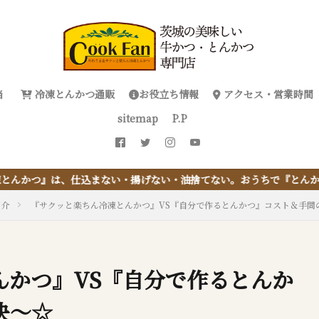
当
冷凍とんかつ通販
お役立ち情報
アクセス・営業時間
sitemap
P.P
込まない・揚げない・油捨てない。おうちで『とんかつ』は簡単に出来
紹介
『サクッと楽ちん冷凍とんかつ』VS『自分で作るとんかつ』コスト＆手間
んかつ』VS『自分で作るとんか
決～☆