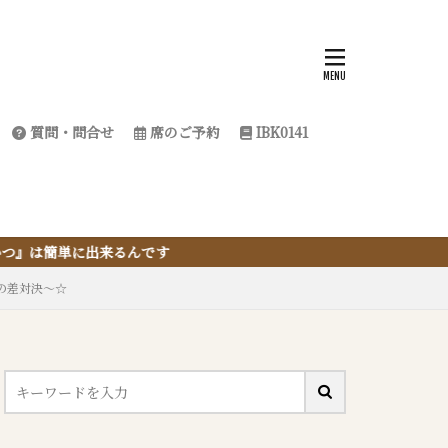
質問・問合せ
席のご予約
IBK0141
るんです
の差対決～☆