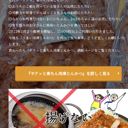
◎おうちのご飯を作っている皆さんのお役にたちたい
◎共働きや単身でがんばってる皆さんのお役にたちたい
◎なかなか外食行けないおじいちゃん、おばあちゃん達のお役にたちたい
◎育ち盛りのお子さんに美味いとんかつを食べてほしい
2021年2月より販売を開始し、15000枚以上ご利用いただきました。
今後も「うまい冷凍とんかつ」を作って参ります。どうぞ宜しくお願いいた
します。
良かったら「サクッと楽ちん冷凍とんかつ」通販ページをご覧ください。
『サクッと楽ちん冷凍とんかつ』を詳しく見る