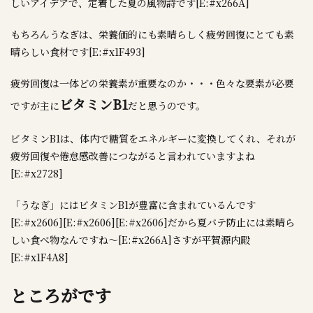
しいアイデアで、定着した夏の風物詩です[E:#x266A]
もちろんうなぎは、栄養価的にも素晴らしく疲労回復にとても素
晴らしい食材です[E:#x1F493]
疲労回復は一体どの栄養素が重要なのか・・・色々な要素が必要
ビタミンB1
ですが主に
だと思うのです。
ビタミンB1は、体内で糖質をエネルギーに変換してくれ、それが
疲労回復や倦怠感改善につながると言われていますよね
[E:#x2728]
「うなぎ」にはビタミンB1が豊富に含まれているんです
[E:#x2606][E:#x2606][E:#x2606]だから夏バテ防止には素晴ら
しい食べ物なんですね～[E:#x266A]さすが平賀源内殿
[E:#x1F4A8]
ところがです