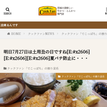
『サクッと楽ちん冷凍とんかつ』は、仕込ま
HOME
クックファンNEWS
クックファン「でこっぱち」の独
明日7月27日は土用丑の日ですね[E:#x2606]
[E:#x2606][E:#x2606]夏バテ防止に・・・
クックファン「でこっぱち」の独り言系
クックファン「でこっぱち」の独り言系