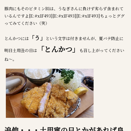
豚肉にもそのビタミンB1は、うなぎさんに負けず劣らず含まれて
いるんですよ[E:#x1F493][E:#x1F493][E:#x1F493]ちょっとググ
ってみてください（笑）
「う」
とんかつには
という文字は付きませんが、夏バテ防止に
「とんかつ」
明日土用丑の日は
も召し上がってください
ね～。
追伸・・・土用寅の日とかがあれば良