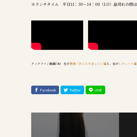
※ランチタイム 平日11：30～14：00（LO）品切れの
クックファン動画CM 左が
男魂（おことだましい）編
と、右が
レディース編