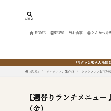
HOME
NEWS
お食事
とんかつ弁
『サクッと楽ちん冷凍とんかつ』は、仕込まな
HOME
クックファンNEWS
クックファンお料理
【週替りランチメニュー♪
（金）