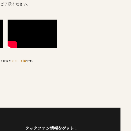
際はご了承ください。
♪最後が
ショート編
です。
クックファン情報をゲット！