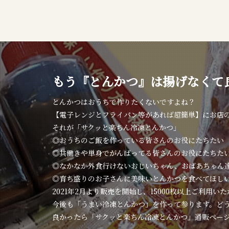
もう『とんかつ』は揚げなくて
とんかつはおうちで作りたくないですよね？
【電子レンジとフライパン等があれば超簡単】にお店
それが「サクッと楽ちん冷凍とんかつ」
◎おうちのご飯を作っている皆さんのお役にたちたい
◎共働きや単身でがんばってる皆さんのお役にたちた
◎なかなか外食行けないおじいちゃん、おばあちゃん
◎育ち盛りのお子さんに美味いとんかつを食べてほし
2021年2月より販売を開始し、15000枚以上ご利用い
今後も「うまい冷凍とんかつ」を作って参ります。ど
良かったら「サクッと楽ちん冷凍とんかつ」通販ペー