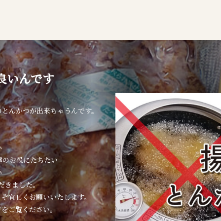
良いんです
のとんかつが出来ちゃうんです。
い
達のお役にたちたい
い
ただきました。
うぞ宜しくお願いいたします。
ジをご覧ください。