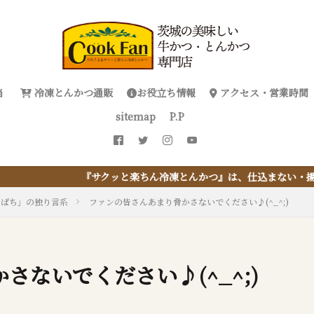
当
冷凍とんかつ通販
お役立ち情報
アクセス・営業時間
sitemap
P.P
と楽ちん冷凍とんかつ』は、仕込まない・揚げない・油捨てない。おう
っぱち」の独り言系
ファンの皆さんあまり脅かさないでください♪(^_^;)
ないでください♪(^_^;)