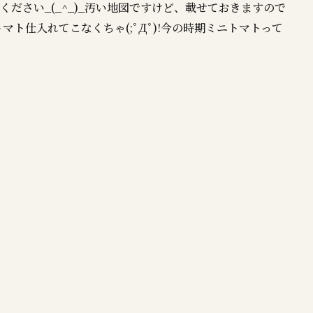
ださい_(_^_)_汚い地図ですけど、載せておきますので
ト仕入れてこなくちゃ(;ﾟДﾟ)!今の時期ミニトマトって