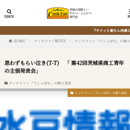
『サクッと楽ちん冷凍とんかつ』は、仕込まない・揚げない・油捨てない。お
HOME
クックファンNEWS
クックファン「でこっぱち」の独
思わずもらい泣き(T-T) 「 第42回茨城県商工青年
の主張発表会」
クックファン「でこっぱち」の独り言系
クックファン「でこっぱち」の独り言系