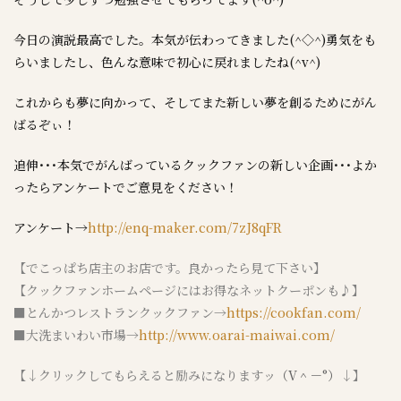
今日の演説最高でした。本気が伝わってきました(^◇^)勇気をも
らいましたし、色んな意味で初心に戻れましたね(^v^)
これからも夢に向かって、そしてまた新しい夢を創るためにがん
ばるぞぃ！
追伸･･･本気でがんばっているクックファンの新しい企画･･･よか
ったらアンケートでご意見をください！
アンケート→
http://enq-maker.com/7zJ8qFR
【でこっぱち店主のお店です。良かったら見て下さい】
【クックファンホームページにはお得なネットクーポンも♪】
■とんかつレストランクックファン→
https://cookfan.com/
■大洗まいわい市場→
http://www.oarai-maiwai.com/
【↓クリックしてもらえると励みになりますッ
（V＾－°）
↓】