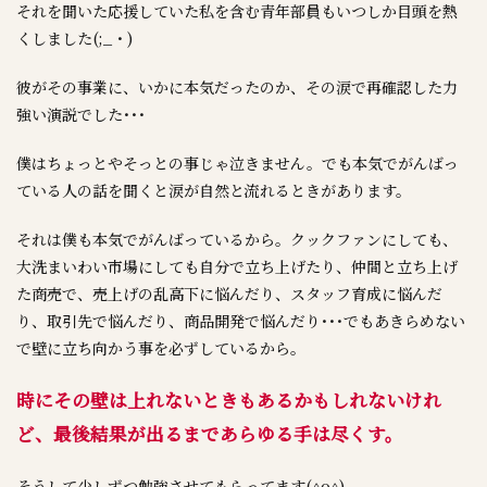
それを聞いた応援していた私を含む青年部員もいつしか目頭を熱
くしました(;_・)
彼がその事業に、いかに本気だったのか、その涙で再確認した力
強い演説でした･･･
僕はちょっとやそっとの事じゃ泣きません。でも本気でがんばっ
ている人の話を聞くと涙が自然と流れるときがあります。
それは僕も本気でがんばっているから。クックファンにしても、
大洗まいわい市場にしても自分で立ち上げたり、仲間と立ち上げ
た商売で、売上げの乱高下に悩んだり、スタッフ育成に悩んだ
り、取引先で悩んだり、商品開発で悩んだり･･･でもあきらめない
で壁に立ち向かう事を必ずしているから。
時にその壁は上れないときもあるかもしれないけれ
ど、最後結果が出るまであらゆる手は尽くす。
そうして少しずつ勉強させてもらってます(^o^)