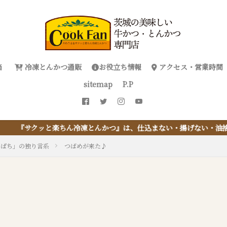
当
冷凍とんかつ通販
お役立ち情報
アクセス・営業時間
sitemap
P.P
冷凍とんかつ』は、仕込まない・揚げない・油捨てない。おうちで『と
っぱち」の独り言系
つばめが来た♪