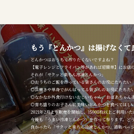
もう『とんかつ』は揚げなくて
とんかつはおうちで作りたくないですよね？
【電子レンジとフライパン等があれば超簡単】にお店
それが「サクッと楽ちん冷凍とんかつ」
◎おうちのご飯を作っている皆さんのお役にたちたい
◎共働きや単身でがんばってる皆さんのお役にたちた
◎なかなか外食行けないおじいちゃん、おばあちゃん
◎育ち盛りのお子さんに美味いとんかつを食べてほし
2021年2月より販売を開始し、15000枚以上ご利用い
今後も「うまい冷凍とんかつ」を作って参ります。ど
良かったら「サクッと楽ちん冷凍とんかつ」通販ペー