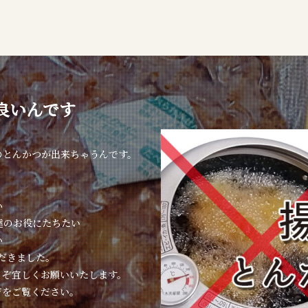
良いんです
のとんかつが出来ちゃうんです。
い
達のお役にたちたい
い
ただきました。
うぞ宜しくお願いいたします。
ジをご覧ください。