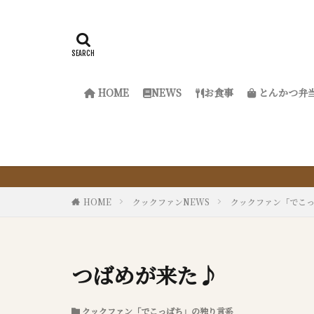
HOME
NEWS
お食事
とんかつ弁
『サクッと楽ちん
HOME
クックファンNEWS
クックファン「でこ
つばめが来た♪
クックファン「でこっぱち」の独り言系