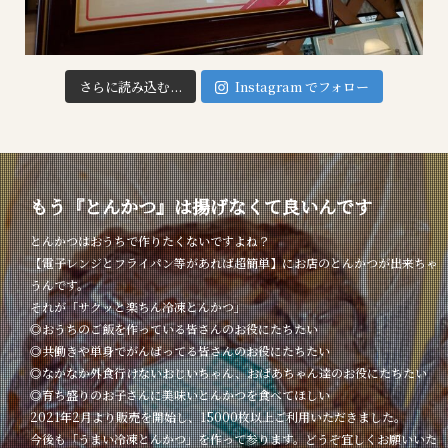
さらに読み込む...
Instagram でフォロー
もう『とんかつ』は揚げなくて良いんです
とんかつはおうちで作りたくないですよね？
【電子レンジとフライパン等があれば超簡単】にお店のとんかつが出来ちゃ
うんです。
それが「サクッと楽ちん冷凍とんかつ」
◎おうちのご飯を作っている皆さんのお役にたちたい
◎共働きや単身でがんばってる皆さんのお役にたちたい
◎なかなか外食行けないおじいちゃん、おばあちゃん達のお役にたちたい
◎育ち盛りのお子さんに美味いとんかつを食べてほしい
2021年2月より販売を開始し、15000枚以上ご利用いただきました。
今後も「うまい冷凍とんかつ」を作って参ります。どうぞ宜しくお願いいた