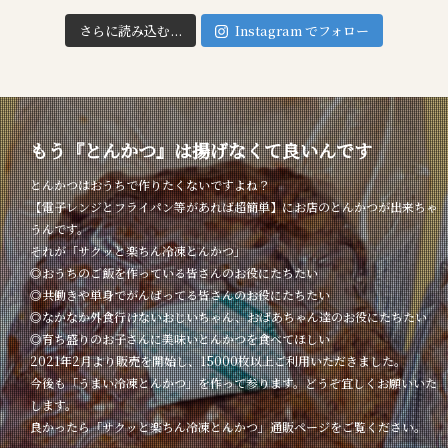
さらに読み込む...
Instagram でフォロー
もう『とんかつ』は揚げなくて良いんです
とんかつはおうちで作りたくないですよね？
【電子レンジとフライパン等があれば超簡単】にお店のとんかつが出来ちゃ
うんです。
それが「サクッと楽ちん冷凍とんかつ」
◎おうちのご飯を作っている皆さんのお役にたちたい
◎共働きや単身でがんばってる皆さんのお役にたちたい
◎なかなか外食行けないおじいちゃん、おばあちゃん達のお役にたちたい
◎育ち盛りのお子さんに美味いとんかつを食べてほしい
2021年2月より販売を開始し、15000枚以上ご利用いただきました。
今後も「うまい冷凍とんかつ」を作って参ります。どうぞ宜しくお願いいた
します。
良かったら「サクッと楽ちん冷凍とんかつ」通販ページをご覧ください。