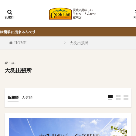
『サクッと楽ちん冷凍とんかつ』は、
HOME
大洗出張所
TAG
大洗出張所
新着順
人気順