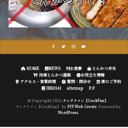
HOME
NEWS
お食事
とんかつ弁当
冷凍とんかつ通販
お役立ち情報
アクセス・営業時間
質問・問合せ
席のご予約
IBK0141
sitemap
P.P
© Copyright 2026
クックファン【CookFan】
.
クックファン【CookFan】 by
FIT-Web Create
. Powered by
WordPress
.