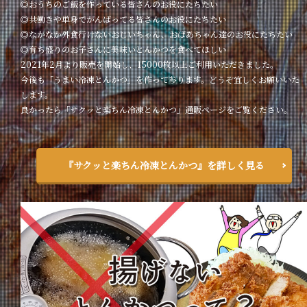
◎おうちのご飯を作っている皆さんのお役にたちたい
◎共働きや単身でがんばってる皆さんのお役にたちたい
◎なかなか外食行けないおじいちゃん、おばあちゃん達のお役にたちたい
◎育ち盛りのお子さんに美味いとんかつを食べてほしい
2021年2月より販売を開始し、15000枚以上ご利用いただきました。
今後も「うまい冷凍とんかつ」を作って参ります。どうぞ宜しくお願いいた
します。
良かったら「サクッと楽ちん冷凍とんかつ」通販ページをご覧ください。
『サクッと楽ちん冷凍とんかつ』を詳しく見る