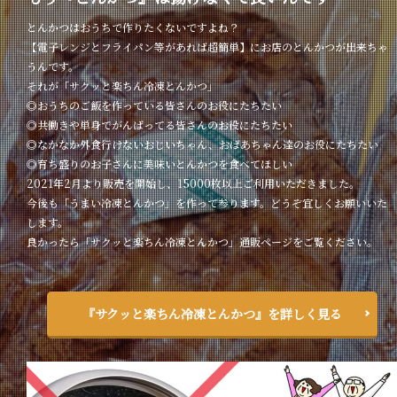
とんかつはおうちで作りたくないですよね？
【電子レンジとフライパン等があれば超簡単】にお店のとんかつが出来ちゃ
うんです。
それが「サクッと楽ちん冷凍とんかつ」
◎おうちのご飯を作っている皆さんのお役にたちたい
◎共働きや単身でがんばってる皆さんのお役にたちたい
◎なかなか外食行けないおじいちゃん、おばあちゃん達のお役にたちたい
◎育ち盛りのお子さんに美味いとんかつを食べてほしい
2021年2月より販売を開始し、15000枚以上ご利用いただきました。
今後も「うまい冷凍とんかつ」を作って参ります。どうぞ宜しくお願いいた
します。
良かったら「サクッと楽ちん冷凍とんかつ」通販ページをご覧ください。
『サクッと楽ちん冷凍とんかつ』を詳しく見る