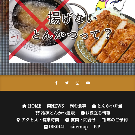
HOME
NEWS
お食事
とんかつ弁当
冷凍とんかつ通販
お役立ち情報
アクセス・営業時間
質問・問合せ
席のご予約
IBK0141
sitemap
P.P