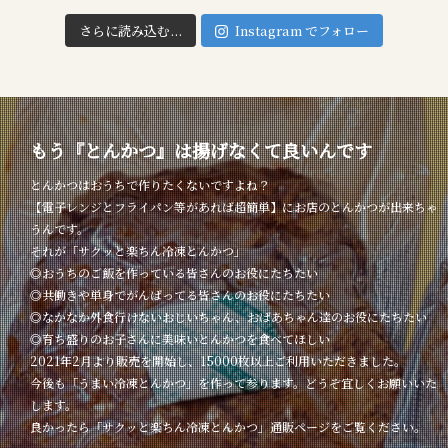
さらに読み込む...
Instagram でフォロー
もう『とんかつ』は揚げなくて良いんです
とんかつはおうちで作りたくないですよね？
【電子レンジとフライパン等があれば超簡単】にお店のとんかつが出来ちゃ
うんです。
それが「サクッと楽ちん冷凍とんかつ」
◎おうちのご飯を作っている皆さんのお役にたちたい
◎共働きや単身でがんばってる皆さんのお役にたちたい
◎なかなか外食行けないおじいちゃん、おばあちゃん達のお役にたちたい
◎育ち盛りのお子さんに美味いとんかつを食べてほしい
2021年2月より販売を開始し、15000枚以上ご利用いただきました。
今後も「うまい冷凍とんかつ」を作って参ります。どうぞ宜しくお願いいた
します。
良かったら「サクッと楽ちん冷凍とんかつ」通販ページをご覧ください。