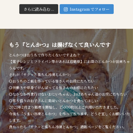
さらに読み込む...
Instagram でフォロー
もう『とんかつ』は揚げなくて良いんです
とんかつはおうちで作りたくないですよね？
【電子レンジとフライパン等があれば超簡単】にお店のとんかつが出来ちゃ
うんです。
それが「サクッと楽ちん冷凍とんかつ」
◎おうちのご飯を作っている皆さんのお役にたちたい
◎共働きや単身でがんばってる皆さんのお役にたちたい
◎なかなか外食行けないおじいちゃん、おばあちゃん達のお役にたちたい
◎育ち盛りのお子さんに美味いとんかつを食べてほしい
2021年2月より販売を開始し、15000枚以上ご利用いただきました。
今後も「うまい冷凍とんかつ」を作って参ります。どうぞ宜しくお願いいた
します。
良かったら「サクッと楽ちん冷凍とんかつ」通販ページをご覧ください。