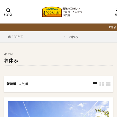
『サクッと楽ちん冷凍とんかつ』は、仕込まない・揚げない・油捨
HOME
お休み
TAG
お休み
新着順
人気順