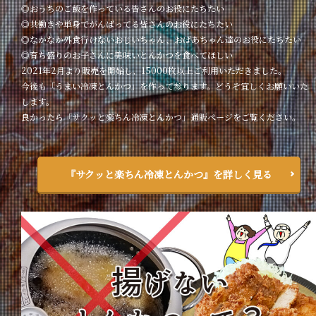
◎おうちのご飯を作っている皆さんのお役にたちたい
◎共働きや単身でがんばってる皆さんのお役にたちたい
◎なかなか外食行けないおじいちゃん、おばあちゃん達のお役にたちたい
◎育ち盛りのお子さんに美味いとんかつを食べてほしい
2021年2月より販売を開始し、15000枚以上ご利用いただきました。
今後も「うまい冷凍とんかつ」を作って参ります。どうぞ宜しくお願いいた
します。
良かったら「サクッと楽ちん冷凍とんかつ」通販ページをご覧ください。
『サクッと楽ちん冷凍とんかつ』を詳しく見る