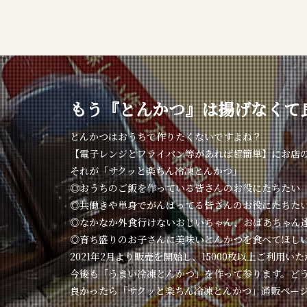
もう『とんかつ』は揚げなくて
とんかつはおうちで作りたくないですよね？
【電子レンジとフライパン等があれば超簡単】にお店
それが「サクッと楽ちん冷凍とんかつ」
◎おうちのご飯を作っている皆さんのお役にたちたい
◎共働きや単身でがんばってる皆さんのお役にたちた
◎なかなか外食行けないおじいちゃん、おばあちゃん
◎育ち盛りのお子さんに美味いとんかつを食べてほし
2021年2月より販売を開始し、15000枚以上ご利用い
今後も「うまい冷凍とんかつ」を作って参ります。ど
良かったら「サクッと楽ちん冷凍とんかつ」通販ペー