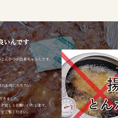
良いんです
のとんかつが出来ちゃうんです。
い
達のお役にたちたい
い
ただきました。
うぞ宜しくお願いいたします。
ジをご覧ください。