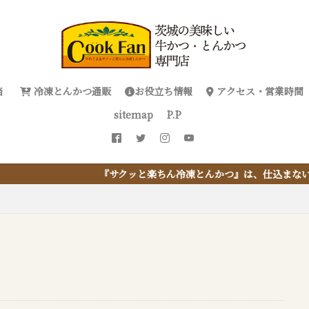
当
冷凍とんかつ通販
お役立ち情報
アクセス・営業時間
sitemap
P.P
クッと楽ちん冷凍とんかつ』は、仕込まない・揚げない・油捨てない。