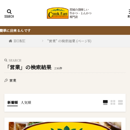
『サクッと楽ちん冷凍とんかつ』
HOME
"営業" の検索結果 (ページ8)
SEARCH
「営業」の検索結果
236件
営業
新着順
人気順