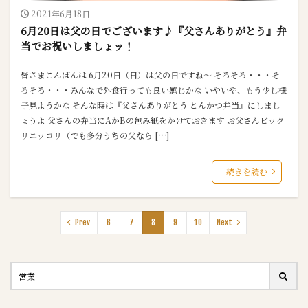
2021年6月18日
6月20日は父の日でございます♪『父さんありがとう』弁
当でお祝いしましょッ！
皆さまこんばんは 6月20日（日）は父の日ですね～ そろそろ・・・そ
ろそろ・・・みんなで外食行っても良い感じかな いやいや、もう少し様
子見ようかな そんな時は『父さんありがとう とんかつ弁当』にしまし
ょうよ 父さんの弁当にAかBの包み紙をかけておきます お父さんビック
リニッコリ（でも多分うちの父なら […]
続きを読む
Prev
6
7
8
9
10
Next