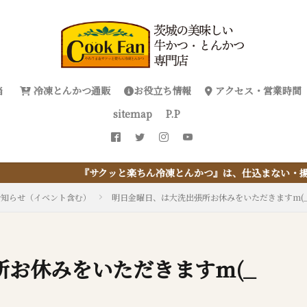
当
冷凍とんかつ通販
お役立ち情報
アクセス・営業時間
sitemap
P.P
ッと楽ちん冷凍とんかつ』は、仕込まない・揚げない・油捨てない。お
お知らせ（イベント含む）
明日金曜日、は大洗出張所お休みをいただきますm(_ 
お休みをいただきますm(_