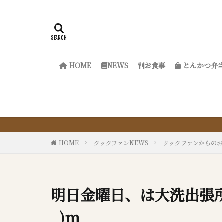
HOME
NEWS
お食事
とんかつ弁
『サク
HOME
クックファンNEWS
クックファンからの
明日金曜日、は大洗出張所
_)m