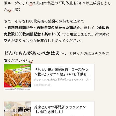
限ループでした
お陰様で私達の平均体重も2キロ以上成長しまし
た
（笑）
さて、そんな1300枚突破の感謝の気持ちを込めて
・送料無料商品や・再販希望の多かった商品
を、題して
【通販販
売枚数1300枚突破記念！其の1～3】
でご用意しました。冷凍庫に
空きがありましたら是非召し上がってください。
どんなもんがあっぺかはあ～、
と思った方はコチラをご
覧くださいませ