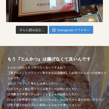
さらに読み込む...
Instagram でフォロー
もう『とんかつ』は揚げなくて良いんです
とんかつはおうちで作りたくないですよね？
【電子レンジとフライパン等があれば超簡単】にお店のとんかつが出来ちゃ
うんです。
それが「サクッと楽ちん冷凍とんかつ」
◎おうちのご飯を作っている皆さんのお役にたちたい
◎共働きや単身でがんばってる皆さんのお役にたちたい
◎なかなか外食行けないおじいちゃん、おばあちゃん達のお役にたちたい
◎育ち盛りのお子さんに美味いとんかつを食べてほしい