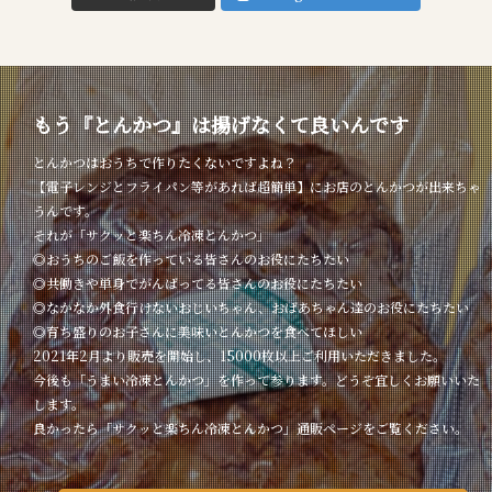
もう『とんかつ』は揚げなくて良いんです
とんかつはおうちで作りたくないですよね？
【電子レンジとフライパン等があれば超簡単】にお店のとんかつが出来ちゃ
うんです。
それが「サクッと楽ちん冷凍とんかつ」
◎おうちのご飯を作っている皆さんのお役にたちたい
◎共働きや単身でがんばってる皆さんのお役にたちたい
◎なかなか外食行けないおじいちゃん、おばあちゃん達のお役にたちたい
◎育ち盛りのお子さんに美味いとんかつを食べてほしい
2021年2月より販売を開始し、15000枚以上ご利用いただきました。
今後も「うまい冷凍とんかつ」を作って参ります。どうぞ宜しくお願いいた
します。
良かったら「サクッと楽ちん冷凍とんかつ」通販ページをご覧ください。