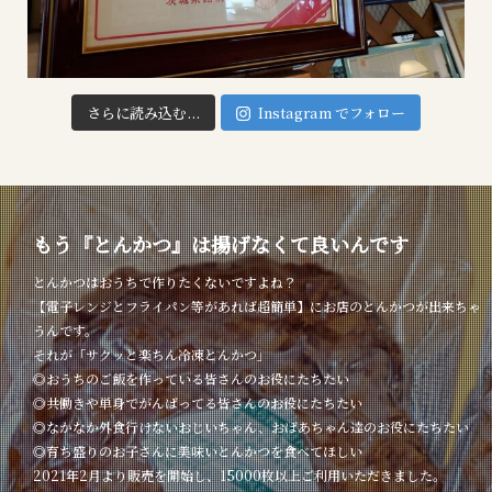
さらに読み込む...
Instagram でフォロー
もう『とんかつ』は揚げなくて良いんです
とんかつはおうちで作りたくないですよね？
【電子レンジとフライパン等があれば超簡単】にお店のとんかつが出来ちゃ
うんです。
それが「サクッと楽ちん冷凍とんかつ」
◎おうちのご飯を作っている皆さんのお役にたちたい
◎共働きや単身でがんばってる皆さんのお役にたちたい
◎なかなか外食行けないおじいちゃん、おばあちゃん達のお役にたちたい
◎育ち盛りのお子さんに美味いとんかつを食べてほしい
2021年2月より販売を開始し、15000枚以上ご利用いただきました。