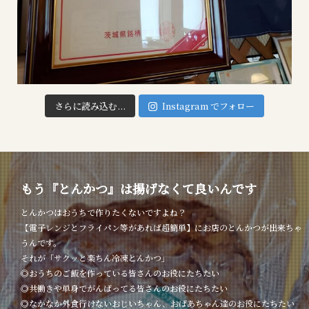
さらに読み込む...
Instagram でフォロー
もう『とんかつ』は揚げなくて良いんです
とんかつはおうちで作りたくないですよね？
【電子レンジとフライパン等があれば超簡単】にお店のとんかつが出来ちゃ
うんです。
それが「サクッと楽ちん冷凍とんかつ」
◎おうちのご飯を作っている皆さんのお役にたちたい
◎共働きや単身でがんばってる皆さんのお役にたちたい
◎なかなか外食行けないおじいちゃん、おばあちゃん達のお役にたちたい