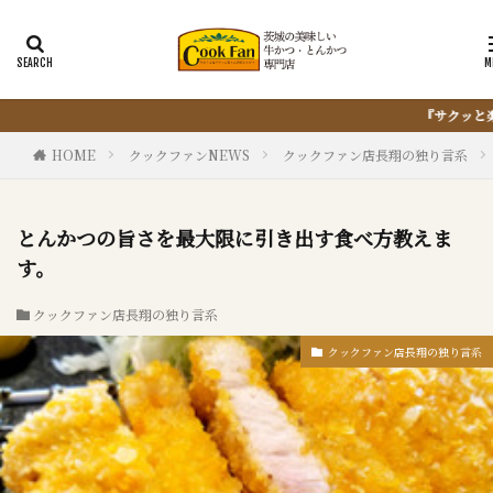
『サクッと楽ちん冷凍とんかつ』は、仕込まない・揚げない・油捨て
HOME
クックファンNEWS
クックファン店長翔の独り言系
とんかつの旨さを最大限に引き出す食べ方教えま
す。
クックファン店長翔の独り言系
クックファン店長翔の独り言系