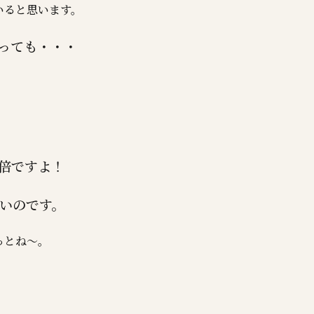
いると思います。
っても・・・
0倍ですよ！
多いのです。
っとね～。