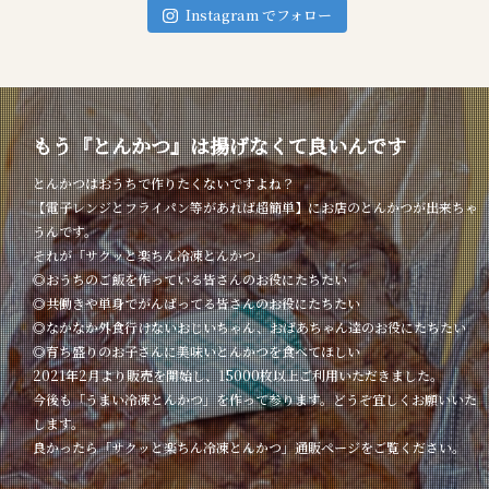
Instagram でフォロー
もう『とんかつ』は揚げなくて良いんです
とんかつはおうちで作りたくないですよね？
【電子レンジとフライパン等があれば超簡単】にお店のとんかつが出来ちゃ
うんです。
それが「サクッと楽ちん冷凍とんかつ」
◎おうちのご飯を作っている皆さんのお役にたちたい
◎共働きや単身でがんばってる皆さんのお役にたちたい
◎なかなか外食行けないおじいちゃん、おばあちゃん達のお役にたちたい
◎育ち盛りのお子さんに美味いとんかつを食べてほしい
2021年2月より販売を開始し、15000枚以上ご利用いただきました。
今後も「うまい冷凍とんかつ」を作って参ります。どうぞ宜しくお願いいた
します。
良かったら「サクッと楽ちん冷凍とんかつ」通販ページをご覧ください。