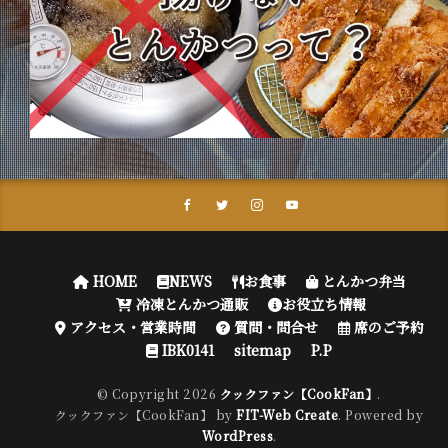
HOME
NEWS
お食事
とんかつ弁当
冷凍とんかつ通販
お役立ち情報
アクセス・営業時間
質問・問合せ
席のご予約
IBK0141
sitemap
P.P
© Copyright 2026
クックファン【CookFan】
.
クックファン【CookFan】 by
FIT-Web Create
. Powered by
WordPress
.