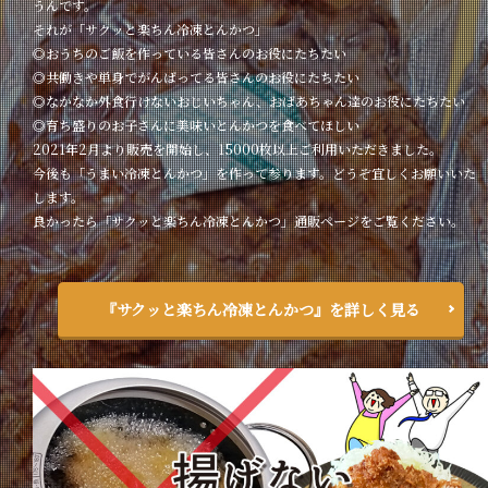
うんです。
それが「サクッと楽ちん冷凍とんかつ」
◎おうちのご飯を作っている皆さんのお役にたちたい
◎共働きや単身でがんばってる皆さんのお役にたちたい
◎なかなか外食行けないおじいちゃん、おばあちゃん達のお役にたちたい
◎育ち盛りのお子さんに美味いとんかつを食べてほしい
2021年2月より販売を開始し、15000枚以上ご利用いただきました。
今後も「うまい冷凍とんかつ」を作って参ります。どうぞ宜しくお願いいた
します。
良かったら「サクッと楽ちん冷凍とんかつ」通販ページをご覧ください。
『サクッと楽ちん冷凍とんかつ』を詳しく見る