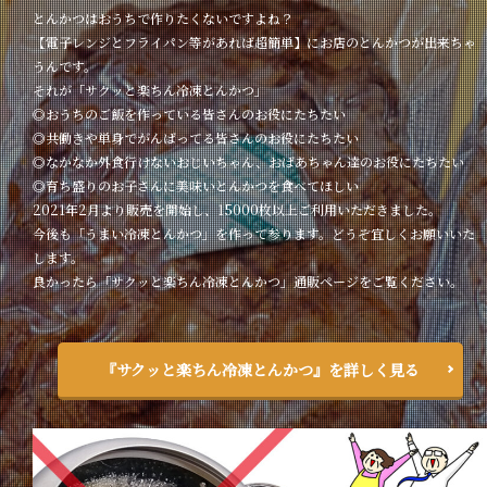
とんかつはおうちで作りたくないですよね？
【電子レンジとフライパン等があれば超簡単】にお店のとんかつが出来ちゃ
うんです。
それが「サクッと楽ちん冷凍とんかつ」
◎おうちのご飯を作っている皆さんのお役にたちたい
◎共働きや単身でがんばってる皆さんのお役にたちたい
◎なかなか外食行けないおじいちゃん、おばあちゃん達のお役にたちたい
◎育ち盛りのお子さんに美味いとんかつを食べてほしい
2021年2月より販売を開始し、15000枚以上ご利用いただきました。
今後も「うまい冷凍とんかつ」を作って参ります。どうぞ宜しくお願いいた
します。
良かったら「サクッと楽ちん冷凍とんかつ」通販ページをご覧ください。
『サクッと楽ちん冷凍とんかつ』を詳しく見る