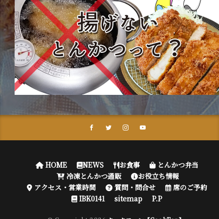
HOME
NEWS
お食事
とんかつ弁当
冷凍とんかつ通販
お役立ち情報
アクセス・営業時間
質問・問合せ
席のご予約
IBK0141
sitemap
P.P