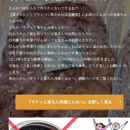
とんかつはおうちで作りたくないですよね？
【電子レンジとフライパン等があれば超簡単】にお店のとんかつが出来ちゃ
うんです。
それが「サクッと楽ちん冷凍とんかつ」
◎おうちのご飯を作っている皆さんのお役にたちたい
◎共働きや単身でがんばってる皆さんのお役にたちたい
◎なかなか外食行けないおじいちゃん、おばあちゃん達のお役にたちたい
◎育ち盛りのお子さんに美味いとんかつを食べてほしい
2021年2月より販売を開始し、15000枚以上ご利用いただきました。
今後も「うまい冷凍とんかつ」を作って参ります。どうぞ宜しくお願いいた
します。
良かったら「サクッと楽ちん冷凍とんかつ」通販ページをご覧ください。
『サクッと楽ちん冷凍とんかつ』を詳しく見る