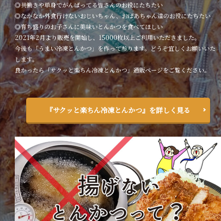
◎共働きや単身でがんばってる皆さんのお役にたちたい
◎なかなか外食行けないおじいちゃん、おばあちゃん達のお役にたちたい
◎育ち盛りのお子さんに美味いとんかつを食べてほしい
2021年2月より販売を開始し、15000枚以上ご利用いただきました。
今後も「うまい冷凍とんかつ」を作って参ります。どうぞ宜しくお願いいた
します。
良かったら「サクッと楽ちん冷凍とんかつ」通販ページをご覧ください。
『サクッと楽ちん冷凍とんかつ』を詳しく見る