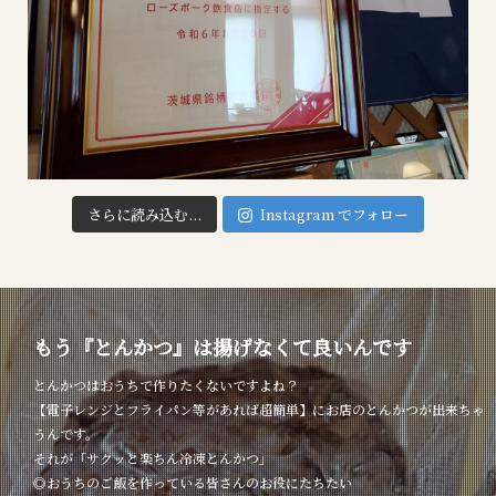
さらに読み込む...
Instagram でフォロー
もう『とんかつ』は揚げなくて良いんです
とんかつはおうちで作りたくないですよね？
【電子レンジとフライパン等があれば超簡単】にお店のとんかつが出来ちゃ
うんです。
それが「サクッと楽ちん冷凍とんかつ」
◎おうちのご飯を作っている皆さんのお役にたちたい