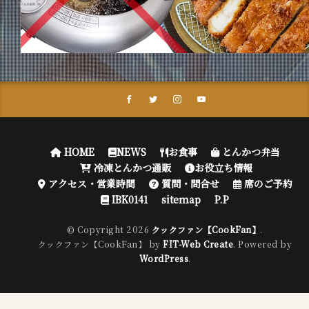
HOME
NEWS
お食事
とんかつ弁当
冷凍とんかつ通販
お役立ち情報
アクセス・営業時間
質問・問合せ
席のご予約
IBK0141
sitemap
P.P
© Copyright 2026
クックファン【CookFan】
.
クックファン【CookFan】 by
FIT-Web Create
. Powered by
WordPress
.