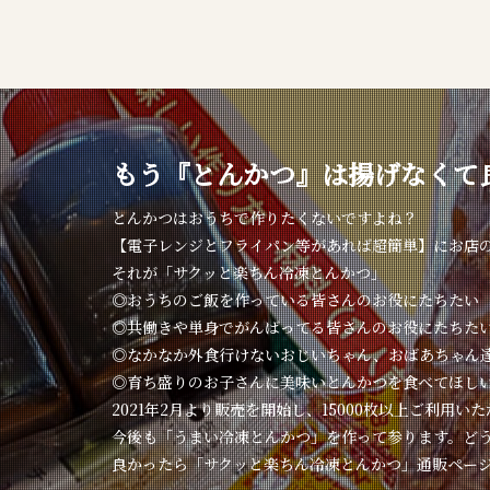
もう『とんかつ』は揚げなくて
とんかつはおうちで作りたくないですよね？
【電子レンジとフライパン等があれば超簡単】にお店
それが「サクッと楽ちん冷凍とんかつ」
◎おうちのご飯を作っている皆さんのお役にたちたい
◎共働きや単身でがんばってる皆さんのお役にたちた
◎なかなか外食行けないおじいちゃん、おばあちゃん
◎育ち盛りのお子さんに美味いとんかつを食べてほし
2021年2月より販売を開始し、15000枚以上ご利用い
今後も「うまい冷凍とんかつ」を作って参ります。ど
良かったら「サクッと楽ちん冷凍とんかつ」通販ペー