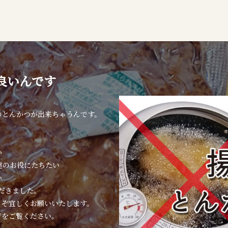
良いんです
のとんかつが出来ちゃうんです。
い
達のお役にたちたい
い
ただきました。
うぞ宜しくお願いいたします。
ジをご覧ください。