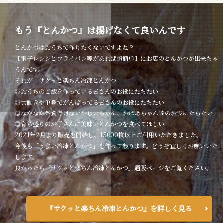
もう『とんかつ』は揚げなくて良いんです
とんかつはおうちで作りたくないですよね？
【電子レンジとフライパン等があれば超簡単】にお店のとんかつが出来ちゃ
うんです。
それが「サクッと楽ちん冷凍とんかつ」
◎おうちのご飯を作っている皆さんのお役にたちたい
◎共働きや単身でがんばってる皆さんのお役にたちたい
◎なかなか外食行けないおじいちゃん、おばあちゃん達のお役にたちたい
◎育ち盛りのお子さんに美味いとんかつを食べてほしい
2021年2月より販売を開始し、15000枚以上ご利用いただきました。
今後も「うまい冷凍とんかつ」を作って参ります。どうぞ宜しくお願いいた
します。
良かったら「サクッと楽ちん冷凍とんかつ」通販ページをご覧ください。
『サクッと楽ちん冷凍とんかつ』を詳しく見る