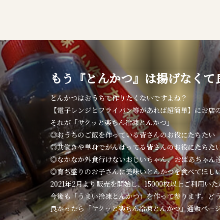
もう『とんかつ』は揚げなくて
とんかつはおうちで作りたくないですよね？
【電子レンジとフライパン等があれば超簡単】にお店
それが「サクッと楽ちん冷凍とんかつ」
◎おうちのご飯を作っている皆さんのお役にたちたい
◎共働きや単身でがんばってる皆さんのお役にたちた
◎なかなか外食行けないおじいちゃん、おばあちゃん
◎育ち盛りのお子さんに美味いとんかつを食べてほし
2021年2月より販売を開始し、15000枚以上ご利用い
今後も「うまい冷凍とんかつ」を作って参ります。ど
良かったら「サクッと楽ちん冷凍とんかつ」通販ペー