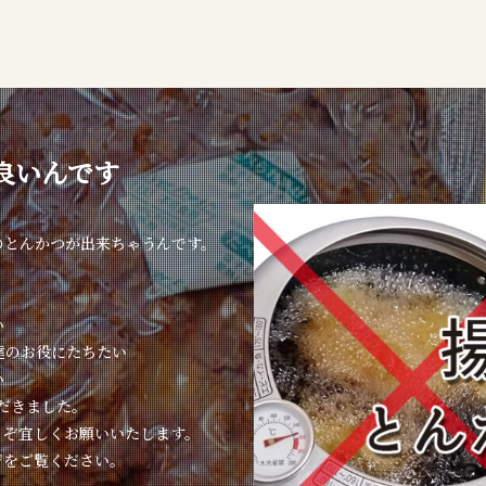
良いんです
のとんかつが出来ちゃうんです。
い
達のお役にたちたい
い
ただきました。
うぞ宜しくお願いいたします。
ジをご覧ください。