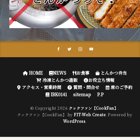
HOME
NEWS
お食事
とんかつ弁当
冷凍とんかつ通販
お役立ち情報
アクセス・営業時間
質問・問合せ
席のご予約
IBK0141
sitemap
P.P
© Copyright 2026
クックファン【CookFan】
.
クックファン【CookFan】 by
FIT-Web Create
. Powered by
WordPress
.