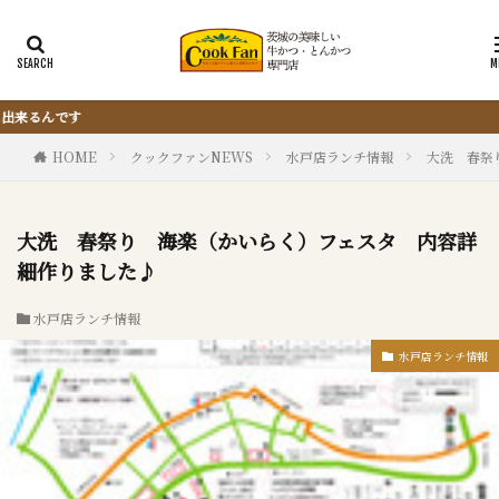
『サクッと楽ちん冷凍とんかつ』は、仕込ま
HOME
クックファンNEWS
水戸店ランチ情報
大洗 春祭
大洗 春祭り 海楽（かいらく）フェスタ 内容詳
細作りました♪
水戸店ランチ情報
水戸店ランチ情報