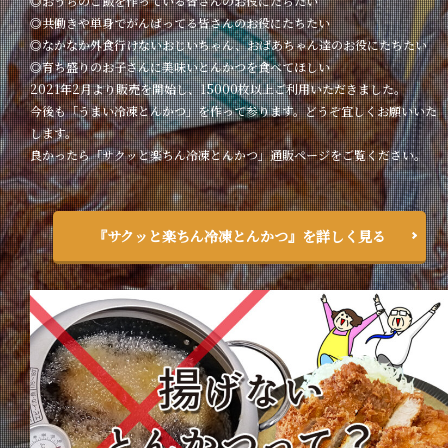
◎おうちのご飯を作っている皆さんのお役にたちたい
◎共働きや単身でがんばってる皆さんのお役にたちたい
◎なかなか外食行けないおじいちゃん、おばあちゃん達のお役にたちたい
◎育ち盛りのお子さんに美味いとんかつを食べてほしい
2021年2月より販売を開始し、15000枚以上ご利用いただきました。
今後も「うまい冷凍とんかつ」を作って参ります。どうぞ宜しくお願いいた
します。
良かったら「サクッと楽ちん冷凍とんかつ」通販ページをご覧ください。
『サクッと楽ちん冷凍とんかつ』を詳しく見る