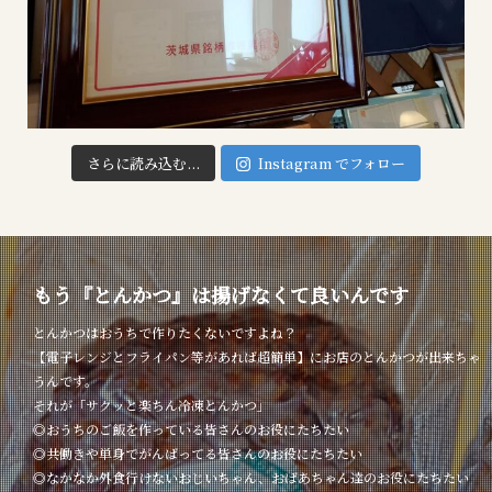
さらに読み込む...
Instagram でフォロー
もう『とんかつ』は揚げなくて良いんです
とんかつはおうちで作りたくないですよね？
【電子レンジとフライパン等があれば超簡単】にお店のとんかつが出来ちゃ
うんです。
それが「サクッと楽ちん冷凍とんかつ」
◎おうちのご飯を作っている皆さんのお役にたちたい
◎共働きや単身でがんばってる皆さんのお役にたちたい
◎なかなか外食行けないおじいちゃん、おばあちゃん達のお役にたちたい