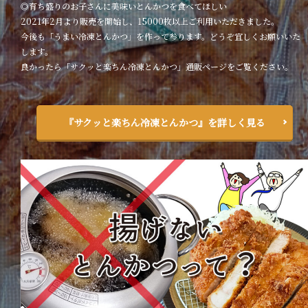
◎育ち盛りのお子さんに美味いとんかつを食べてほしい
2021年2月より販売を開始し、15000枚以上ご利用いただきました。
今後も「うまい冷凍とんかつ」を作って参ります。どうぞ宜しくお願いいた
します。
良かったら「サクッと楽ちん冷凍とんかつ」通販ページをご覧ください。
『サクッと楽ちん冷凍とんかつ』を詳しく見る