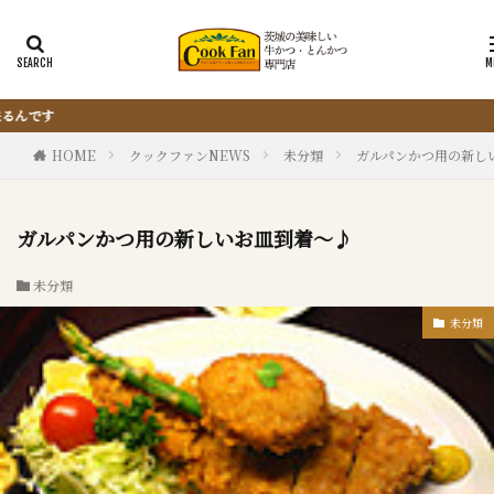
『サクッと楽ちん冷凍とんかつ』は、仕込まない
HOME
クックファンNEWS
未分類
ガルパンかつ用の新し
ガルパンかつ用の新しいお皿到着～♪
未分類
未分類