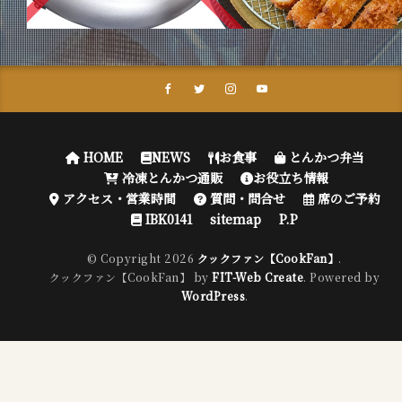
HOME
NEWS
お食事
とんかつ弁当
冷凍とんかつ通販
お役立ち情報
アクセス・営業時間
質問・問合せ
席のご予約
IBK0141
sitemap
P.P
© Copyright 2026
クックファン【CookFan】
.
クックファン【CookFan】 by
FIT-Web Create
. Powered by
WordPress
.