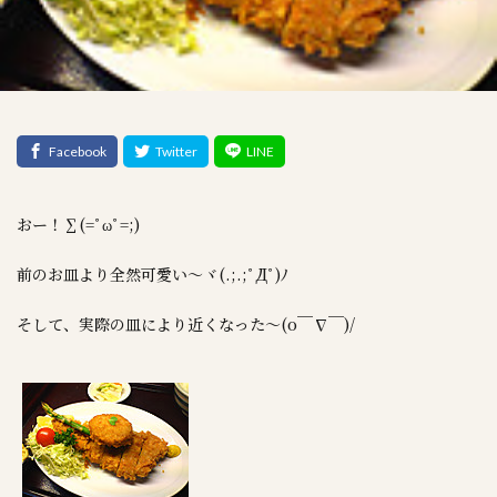
おー！∑(=ﾟωﾟ=;)
前のお皿より全然可愛い～ヾ(.;.;ﾟДﾟ)ﾉ
そして、実際の皿により近くなった～(o￣∇￣)/