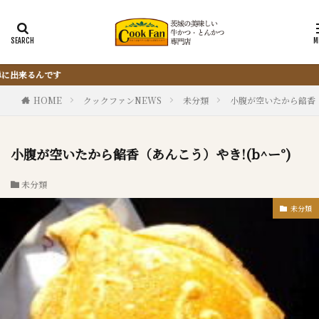
『サクッと楽ちん冷凍とんかつ』は、仕込ま
HOME
クックファンNEWS
未分類
小腹が空いたから餡香（
小腹が空いたから餡香（あんこう）やき!(b^ー°)
未分類
未分類