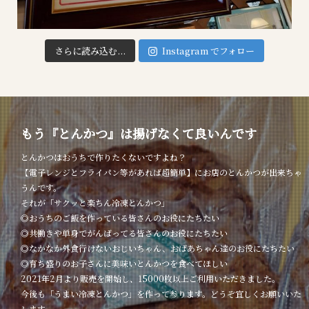
さらに読み込む...
Instagram でフォロー
もう『とんかつ』は揚げなくて良いんです
とんかつはおうちで作りたくないですよね？
【電子レンジとフライパン等があれば超簡単】にお店のとんかつが出来ちゃ
うんです。
それが「サクッと楽ちん冷凍とんかつ」
◎おうちのご飯を作っている皆さんのお役にたちたい
◎共働きや単身でがんばってる皆さんのお役にたちたい
◎なかなか外食行けないおじいちゃん、おばあちゃん達のお役にたちたい
◎育ち盛りのお子さんに美味いとんかつを食べてほしい
2021年2月より販売を開始し、15000枚以上ご利用いただきました。
今後も「うまい冷凍とんかつ」を作って参ります。どうぞ宜しくお願いいた
します。