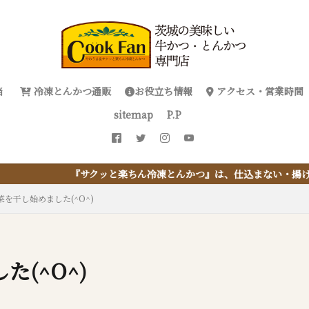
当
冷凍とんかつ通販
お役立ち情報
アクセス・営業時間
sitemap
P.P
楽ちん冷凍とんかつ』は、仕込まない・揚げない・油捨てない。おうち
を干し始めました(^O^)
(^O^)