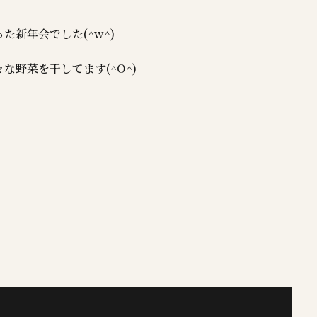
新年会でした(^w^)
野菜を干してます(^O^)