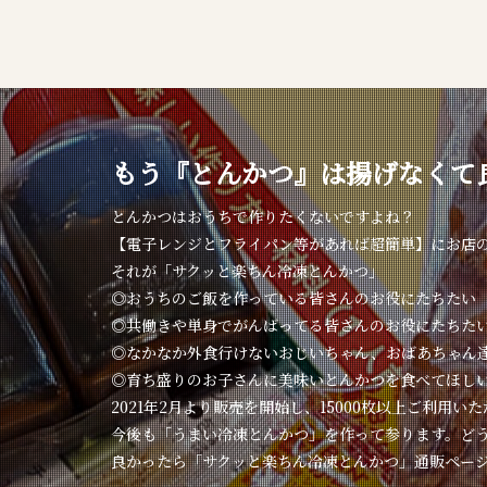
もう『とんかつ』は揚げなくて
とんかつはおうちで作りたくないですよね？
【電子レンジとフライパン等があれば超簡単】にお店
それが「サクッと楽ちん冷凍とんかつ」
◎おうちのご飯を作っている皆さんのお役にたちたい
◎共働きや単身でがんばってる皆さんのお役にたちた
◎なかなか外食行けないおじいちゃん、おばあちゃん
◎育ち盛りのお子さんに美味いとんかつを食べてほし
2021年2月より販売を開始し、15000枚以上ご利用い
今後も「うまい冷凍とんかつ」を作って参ります。ど
良かったら「サクッと楽ちん冷凍とんかつ」通販ペー