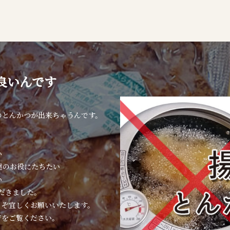
良いんです
のとんかつが出来ちゃうんです。
い
達のお役にたちたい
い
ただきました。
うぞ宜しくお願いいたします。
ジをご覧ください。