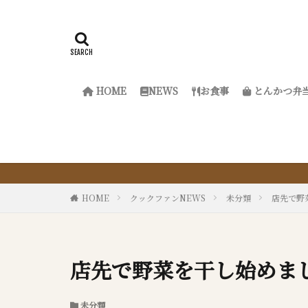
HOME
NEWS
お食事
とんかつ弁
『サクッと
HOME
クックファンNEWS
未分類
店先で野菜
店先で野菜を干し始めました
未分類